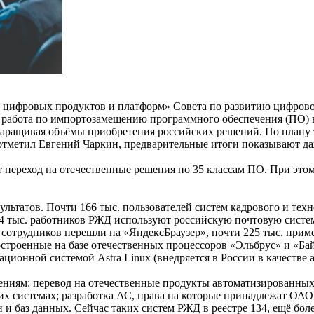
х цифровых продуктов и платформ» Совета по развитию цифрово
работа по импортозамещению программного обеспечения (ПО) ве
 наращивая объёмы приобретения российских решений. По плану 
ак отметил Евгений Чаркин, предварительные итоги показывают 
 переход на отечественные решения по 35 классам ПО. При это
льтатов. Почти 166 тыс. пользователей систем кадрового и техн
4 тыс. работников РЖД используют российскую почтовую систем
 сотрудников перешли на «ЯндексБраузер», почти 225 тыс. прим
строенные на базе отечественных процессоров «Эльбрус» и «Ба
ационной системой Astra Linux (внедряется в России в качестве 
ениям: перевод на отечественные продукты автоматизированных
х системах; разработка АС, права на которые принадлежат ОАО
баз данных. Сейчас таких систем РЖД в реестре 134, ещё более