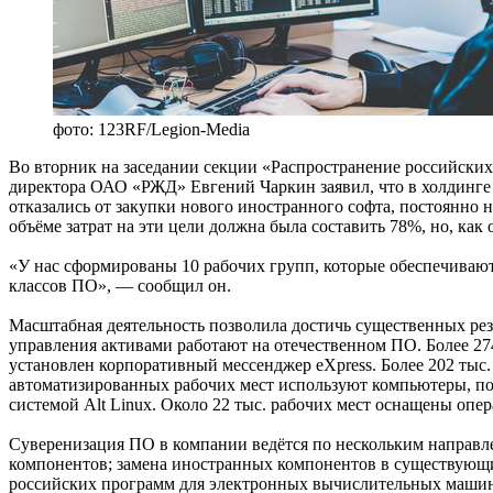
фото: 123RF/Legion-Media
Во вторник на заседании секции «Распространение российски
директора ОАО «РЖД» Евгений Чаркин заявил, что в холдинге 
отказались от закупки нового иностранного софта, постоянно
объёме затрат на эти цели должна была составить 78%, но, к
«У нас сформированы 10 рабочих групп, которые обеспечивают
классов ПО», — сообщил он.
Масштабная деятельность позволила достичь существенных резу
управления активами работают на отечественном ПО. Более 27
установлен корпоративный мессенджер eXpress. Более 202 тыс.
автоматизированных рабочих мест используют компьютеры, по
системой Alt Linux. Около 22 тыс. рабочих мест оснащены опер
Суверенизация ПО в компании ведётся по нескольким направл
компонентов; замена иностранных компонентов в существующи
российских программ для электронных вычислительных машин и 