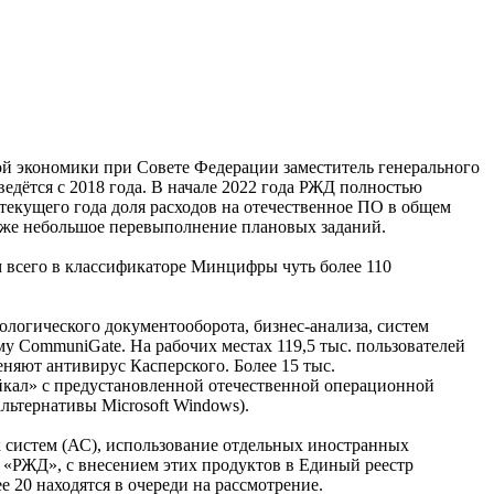
й экономики при Совете Федерации заместитель генерального
дётся с 2018 года. В начале 2022 года РЖД полностью
текущего года доля расходов на отечественное ПО в общем
даже небольшое перевыполнение плановых заданий.
м всего в классификаторе Минцифры чуть более 110
ологического документооборота, бизнес-анализа, систем
у CommuniGate. На рабочих местах 119,5 тыс. пользователей
еняют антивирус Касперского. Более 15 тыс.
йкал» с предустановленной отечественной операционной
альтернативы Microsoft Windows).
 систем (АС), использование отдельных иностранных
 «РЖД», с внесением этих продуктов в Единый реестр
 20 находятся в очереди на рассмотрение.