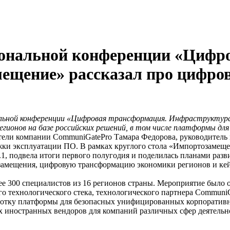
ональной конференции «Цифро
ещение» рассказал про цифр
льной конференции «Цифровая трансформация. Инфраструктура.
гионов на базе российских решений, в том числе платформы дл
тели компании CommuniGatePro Тамара Федорова, руководитель 
ки эксплуатации ПО. В рамках круглого стола «Импортозамеще
1, подвела итоги первого полугодия и поделилась планами разв
замещения, цифровую трансформацию экономики регионов и кей
ее 300 специалистов из 16 регионов страны. Мероприятие было
о технологического стека, технологического партнера CommuniG
аботку платформы для безопасных унифицированных корпоратив
 иностранных вендоров для компаний различных сфер деятельно