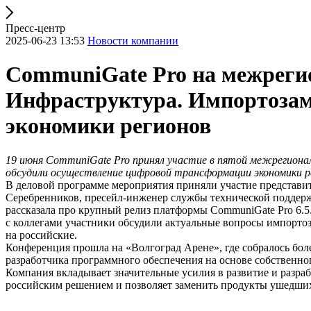
Пресс-центр
2025-06-23 13:53
Новости компании
СommuniGate Pro на межреги
Инфраструктура. Импортозам
экономики регионов
19 июня СommuniGate Pro принял участие в пятой межрегиона
обсудили осуществление цифровой трансформации экономики ре
В деловой программе мероприятия приняли участие представи
Серебренников, пресейл-инженер службы технической поддерж
рассказала про крупный релиз платформы CommuniGate Pro 6.5.
с коллегами участники обсудили актуальные вопросы импорто
на российские.
Конференция прошла на «Волгоград Арене», где собралось бол
разработчика программного обеспечения на основе собственног
Компания вкладывает значительные усилия в развитие и разр
российским решением и позволяет заменить продукты ушедших