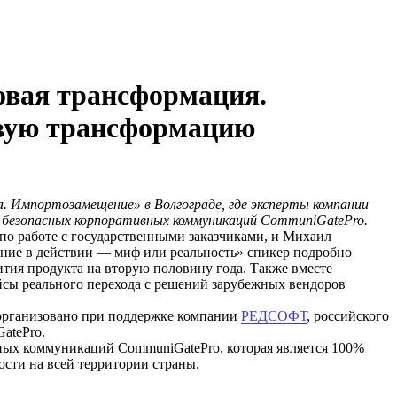
вая трансформация.
овую трансформацию
 Импортозамещение» в Волгограде, где эксперты компании
я безопасных корпоративных коммуникаций CommuniGatePro.
по работе с государственными заказчиками, и Михаил
ние в действии — миф или реальность» спикер подробно
ития продукта на вторую половину года. Также вместе
сы реального перехода с решений зарубежных вендоров
 организовано при поддержке компании
РЕДСОФТ
, российского
atePro.
ных коммуникаций CommuniGatePro, которая является 100%
сти на всей территории страны.