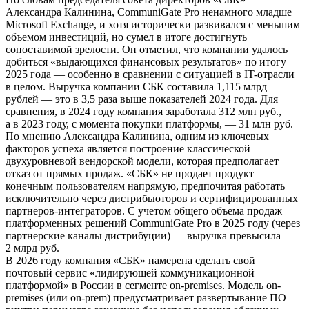
Александра Калинина, CommuniGate Pro ненамного младше
Microsoft Exchange, и хотя исторически развивался с меньшим
объемом инвестиций, но сумел в итоге достигнуть
сопоставимой зрелости. Он отметил, что компании удалось
добиться «выдающихся финансовых результатов» по итогу
2025 года — особенно в сравнении с ситуацией в IT-отрасли
в целом. Выручка компании СБК составила 1,115 млрд
рублей — это в 3,5 раза выше показателей 2024 года. Для
сравнения, в 2024 году компания заработала 312 млн руб.,
а в 2023 году, с момента покупки платформы, — 31 млн руб.
По мнению Александра Калинина, одним из ключевых
факторов успеха является построение классической
двухуровневой вендорской модели, которая предполагает
отказ от прямых продаж. «СБК» не продает продукт
конечным пользователям напрямую, предпочитая работать
исключительно через дистрибьюторов и сертифицированных
партнеров-интеграторов. С учетом общего объема продаж
платформенных решений CommuniGate Pro в 2025 году (через
партнерские каналы дистрибуции) — выручка превысила
2 млрд руб.
В 2026 году компания «СБК» намерена сделать свой
почтовый сервис «лидирующей коммуникационной
платформой» в России в сегменте on-premises. Модель on-
premises (или on-prem) предусматривает развертывание ПО