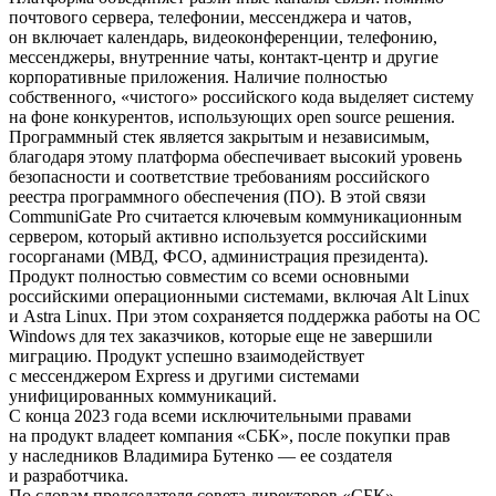
почтового сервера, телефонии, мессенджера и чатов,
он включает календарь, видеоконференции, телефонию,
мессенджеры, внутренние чаты, контакт-центр и другие
корпоративные приложения. Наличие полностью
собственного, «чистого» российского кода выделяет систему
на фоне конкурентов, использующих open source решения.
Программный стек является закрытым и независимым,
благодаря этому платформа обеспечивает высокий уровень
безопасности и соответствие требованиям российского
реестра программного обеспечения (ПО). В этой связи
CommuniGate Pro считается ключевым коммуникационным
сервером, который активно используется российскими
госорганами (МВД, ФСО, администрация президента).
Продукт полностью совместим со всеми основными
российскими операционными системами, включая Alt Linux
и Astra Linux. При этом сохраняется поддержка работы на ОС
Windows для тех заказчиков, которые еще не завершили
миграцию. Продукт успешно взаимодействует
с мессенджером Express и другими системами
унифицированных коммуникаций.
С конца 2023 года всеми исключительными правами
на продукт владеет компания «СБК», после покупки прав
у наследников Владимира Бутенко — ее создателя
и разработчика.
По словам председателя совета директоров «СБК»