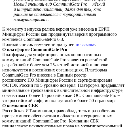
Новый внешний вид CommuniGate Pro − лёгкий
и интуитивно понятный, даже для тех, кто
раньше не сталкивался с корпоративными
коммуникациями».
К моменту выпуска релиза версия уже внесена в ЕРРП
Минцифры России как продвинутая версия программного
комплекса CommuniGatePro 6.3.
Полный список изменений доступен
по ссылке
.
О платформе CommuniGate Pro
Платформа для унифицированных корпоративных
коммуникаций CommuniGate Pro является российской
разработкой с более чем 25-летней историей и широко
используется в российских организациях. Платформа
CommuniGate Pro внесена в Единый реестр
российского ПО Минцифры России и сертифицирована
ФСТЭК России по 5 уровню доверия. Платформа предъявляет
минимальные требования к вычислительной инфраструктуре,
совместима с более 15 российскими ОС. CommuniGate Pro −
это российский софт, используемый в более 50 стран мира.
О компании СБК
Российская ИТ-компания, правообладатель и разработчик
программного обеспечения в области интегрированных
коммуникаций CommuniGate Pro. Компании СБК
принадлежат исключительные права на мультипротокольный