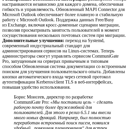
настраиваются независимо для каждого домена, обеспечивая
гибкость и управляемость. Обновленный MAPI Connector для
Microsoft Outlook обеспечивает более плавную и стабильную
работу с Microsoft Outlook. Поддержка данных Free/Busy
из Exchange, включая кросс-доменные сценарии миграции,
позволяя просматривать занятость пользователей в момент
сосуществования нескольких почтовых систем при миграции.
Дополнительные улучшения:
переход на Systemd,
современный индустриальный стандарт для
администрирования сервисов на Linux-системах. Теперь
администраторы смогут управлять сервисом CommuniGate
Pro, запущенным на серверах привычным и типовым
способом Обновленная система документации со встроенным
поиском для улучшения пользовательского опыта. Добавлены
кнопки автоматического входа через сетевой протокол
аутентификации Kerberos/client TLS в веб-интерфейсах,
повышая удобство использования.
Борис Моисеев, директор по разработке
CommuniGate Pro:
«Мы поставили цель − сделать
рабочую почту более дружелюбной для
пользователей. Для этого в релиз 6.5.1 мы внесли
много новых функций. Например, был полностью
переработан встроенный поиск писем, появился
удобный „помощник планирования“ для встреч.