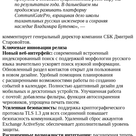
по результатам года. В дальнейшем мы
продолжим развивать платформу
CommuniGatePro, взращивая дело школы
талантливых русских инженеров и сохраняя
наследие Владимира Бутенко»
, —
комментирует генеральный директор компании СБК Дмитрий
Старовойтов.
Ключевые инновации релиза
Новый веб-интерфейс:
современный встроенный
индексированный поиск с поддержкой морфологии русского
языка значительно ускоряет поиск нужной информации.
Обновленный раздел контактов открыт для пользования
в новом дизайне. Удобный помощник планирования
с расширенными возможностями работы по созданию
событий в календаре. Полностью адаптивный дизайн для
мобильных и десктопных устройств. Улучшенная работа
с почтой: добавлены фильтры, функция автосохранения
черновиков, упрощена печать писем.
Усиленная безопасность:
поддержка криптографического
протокола TLS 1.3 для всех соединений повышает
безопасность коммуникаций. Удаленный сброс аккаунтов
Exchange ActiveSync обеспечивает дополнительный уровень
защиты.
Расширенные возможности интеграции:
расширения теперь