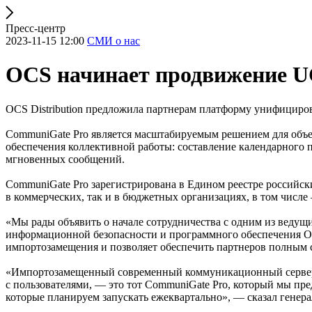
Пресс-центр
2023-11-15 12:00
СМИ о нас
OCS начинает продвижение 
OCS Distribution предложила партнерам платформу унифицир
CommuniGate Pro является масштабируемым решением для объе
обеспечения коллективной работы: составление календарного п
мгновенных сообщений.
CommuniGate Pro зарегистрирована в Едином реестре российс
в коммерческих, так и в бюджетных организациях, в том числе
«Мы рады объявить о начале сотрудничества с одним из веду
информационной безопасности и программного обеспечения O
импортозамещения и позволяет обеспечить партнеров полным
«Импортозамещенный современный коммуникационный сервер с 
с пользователями, — это тот CommuniGate Pro, который мы пред
которые планируем запускать ежеквартально», — сказал гене