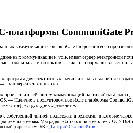
UC-платформы CommuniGate P
ованных коммуникаций CommuniGate Pro российского производи
динённых коммуникаций и VoIP, имеет сервер электронной поч
лана, плана задач и контактов. Также платформа позволяет пол
ких программ для электронных вычислительных машин и баз да
 — в университетах и школах.
щих производителей систем коммуникаций на российском рынке,
CS. — Наличие в продуктовом портфеле платформы CommuniGate
 стеком инфраструктурных решений».
собственной линией поддержки и релизами, в которые также в
лагаем партнерам. Мы рады работать в партнерстве с OCS Distri
ральный директор «СБК»
Дмитрий Старовойтов
.