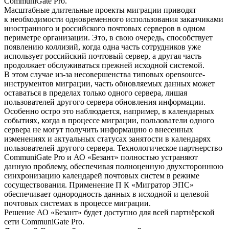
CommuniGate Pro.
Масштабные длительные проекты миграции приводят
к необходимости одновременного использования заказчиками
иностранного и российского почтовых серверов в одном
периметре организации. Это, в свою очередь, способствует
появлению коллизий, когда одна часть сотрудников уже
использует российский почтовый сервер, а другая часть
продолжает обслуживаться прежней исходной системой.
В этом случае из-за несовершенства типовых opensource-
инструментов миграции, часть обновляемых данных может
оставаться в пределах только одного сервера, лишая
пользователей другого сервера обновления информации.
Особенно остро это наблюдается, например, в календарных
событиях, когда в процессе миграции, пользователи одного
сервера не могут получить информацию о внесенных
изменениях и актуальных статусах занятости в календарях
пользователей другого сервера. Технологическое партнерство
CommuniGate Pro и АО «Безант» полностью устраняют
данную проблему, обеспечивая полноценную двухстороннюю
синхронизацию календарей почтовых систем в режиме
сосуществования. Применение П К «Мигратор ЭПС»
обеспечивает однородность данных в исходной и целевой
почтовых системах в процессе миграции.
Решение АО «Безант» будет доступно для всей партнёрской
сети CommuniGate Pro.