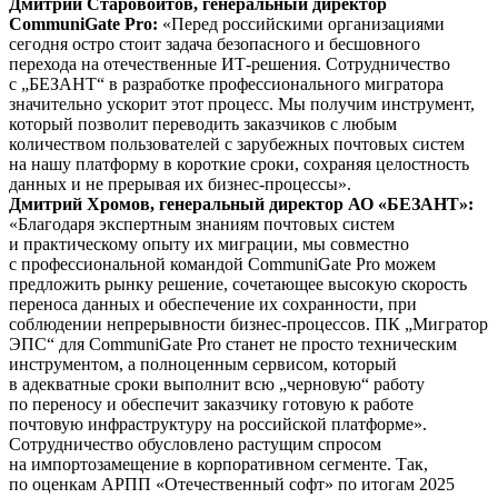
Дмитрий Старовойтов, генеральный директор
CommuniGate Pro:
«Перед российскими организациями
сегодня остро стоит задача безопасного и бесшовного
перехода на отечественные ИТ-решения. Сотрудничество
с „БЕЗАНТ“ в разработке профессионального мигратора
значительно ускорит этот процесс. Мы получим инструмент,
который позволит переводить заказчиков с любым
количеством пользователей с зарубежных почтовых систем
на нашу платформу в короткие сроки, сохраняя целостность
данных и не прерывая их бизнес-процессы».
Дмитрий Хромов, генеральный директор АО «БЕЗАНТ»:
«Благодаря экспертным знаниям почтовых систем
и практическому опыту их миграции, мы совместно
с профессиональной командой CommuniGate Pro можем
предложить рынку решение, сочетающее высокую скорость
переноса данных и обеспечение их сохранности, при
соблюдении непрерывности бизнес-процессов. ПК „Мигратор
ЭПС“ для CommuniGate Pro станет не просто техническим
инструментом, а полноценным сервисом, который
в адекватные сроки выполнит всю „черновую“ работу
по переносу и обеспечит заказчику готовую к работе
почтовую инфраструктуру на российской платформе».
Сотрудничество обусловлено растущим спросом
на импортозамещение в корпоративном сегменте. Так,
по оценкам АРПП «Отечественный софт» по итогам 2025