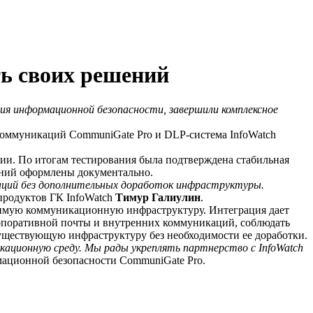
ь своих решений
ия информационной безопасности, завершили комплексное
оммуникаций CommuniGate Pro и DLP-система InfoWatch
ии. По итогам тестирования была подтверждена стабильная
таний оформлены документально.
аций без дополнительных доработок инфраструктуры.
продуктов ГК InfoWatch
Тимур Галиулин
.
исимую коммуникационную инфраструктуру. Интеграция дает
орпоративной почты и внутренних коммуникаций, соблюдать
существующую инфраструктуру без необходимости ее доработки.
ационную среду. Мы рады укреплять партнерство с InfoWatch
мационной безопасности CommuniGate Pro.