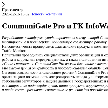
Пресс-центр
2025-12-16 13:02
Новости компании
CommuniGate Pro и ГК InfoWa
Разработчик платформы унифицированных коммуникаций Commun
тестирование и подтвердили корректную совместную работу 
На совместимость проверялись флагманские продукты компан
Traffic Monitor.
Испытания проводились специалистами двух организаций и ох
работа и корректная передача данных, а также полноценная и
«Совместимость с CommuniGate Pro важна для наших клиенто
Мы высоко ценим открытость и профессионализм команды Co
Сегодня совместное использование решений CommuniGate Pro 
организациям возможность контролировать передачу информац
требования регуляторов к защите данных в государственных и
«Тестирование подтвердило, что наши продукты корректно ра
и продолжать развивать совместимые решения для российског