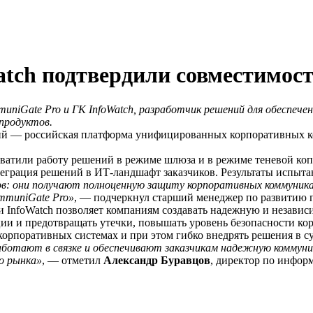
tch подтвердили совместимост
iGate Pro и ГК InfoWatch, разработчик решений для обеспечен
продуктов.
ий — российская платформа унифицированных корпоративных к
ватили работу решений в режиме шлюза и в режиме теневой коп
нтеграция решений в ИТ-ландшафт заказчиков. Результаты испы
в: они получают полноценную защиту корпоративных коммуник
mmuniGate Pro»
, — подчеркнул старший менеджер по развитию 
и InfoWatch позволяет компаниям создавать надежную и незав
ии и предотвращать утечки, повышать уровень безопасности к
 корпоративных системах и при этом гибко внедрять решения в 
ботают в связке и обеспечивают заказчикам надежную коммуник
о рынка»
, — отметил
Александр Буравцов
, директор по инфор