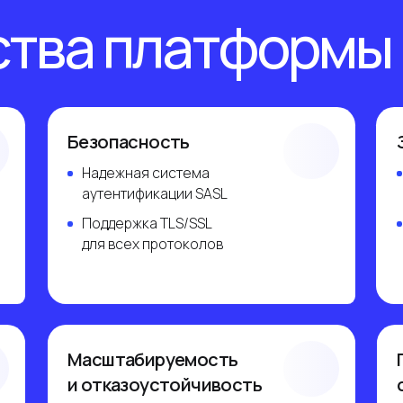
Защита
Безопасность
Надежная система
Фильтрация 
аутентификации SASL
и механизм 
Поддержка TLS/SSL
Анти-вирус,
для всех протоколов
на базе Kasp
Масштабируемость
Проработа
и отказоустойчивость
схема мигр
Спроектирована для больших
Переход в н
нагрузок в открытых сетях
без останов
Возможность подключения
Отсутствуют
до миллиона активных
и сбоев в ра
пользователей