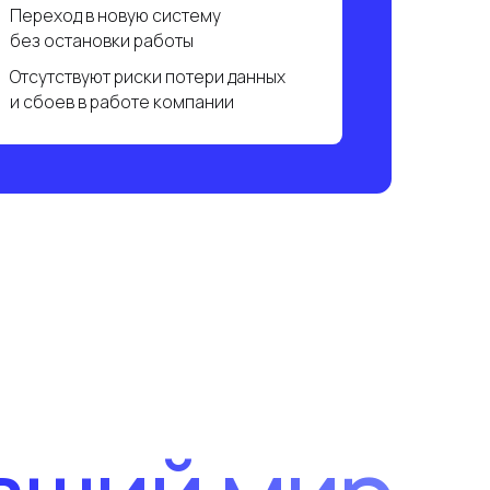
ий мир
а