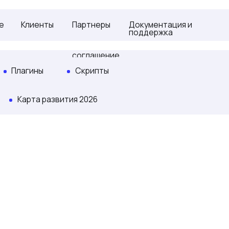
тать партнером
лиенты
Партнеры
Документация и
Скачат
поддержка
Лицензионное
История
соглашение
гины
Скрипты
рта развития 2026