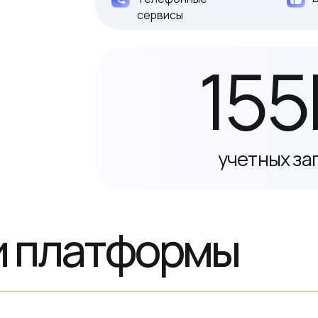
платформы
Защищенная почта
сность и защиту корпоративной переписки от несанкционирова
отать с электронной корреспонденцией c мобильных и десктопн
Работа с мобильных устройств
Плагин на базе Kasp
Поддержка сторонних клиентов
Расширенный функц
(Outlook, Apple Mail, Thunderbird)
работы с календаря