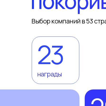
23
награды
26
лет опыта
Всё необходи