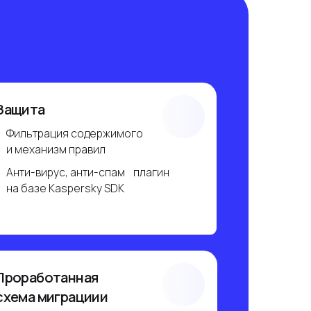
содержимого
правил
 анти-спам плагин
ersky SDK
нная
ациии
овую систему
ки работы
 риски потери данных
боте компании