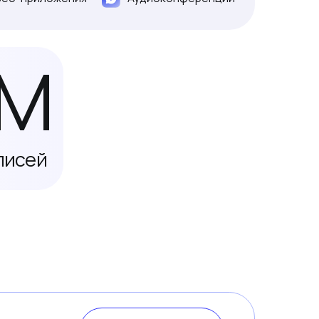
Развернуть
нного
ых устройств
ersky SDK
ионал
ми