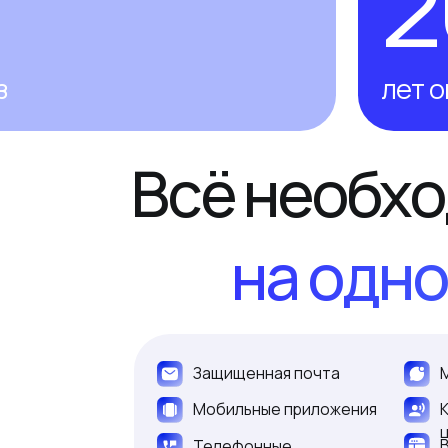
на одной п
Защищенная почта
Мессенджер
Мобильные приложения
Контакт-
центр
Веб-приложен
Телефонные
сервисы
155М
учетных записей