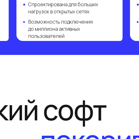
ий софт
награды
покоривш
Выбор компаний в 53 странах мир