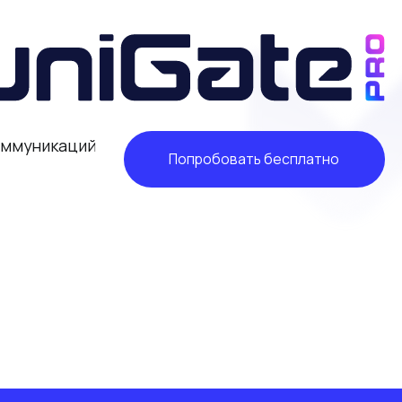
икаций
Попробовать бесплатно
ва платформы