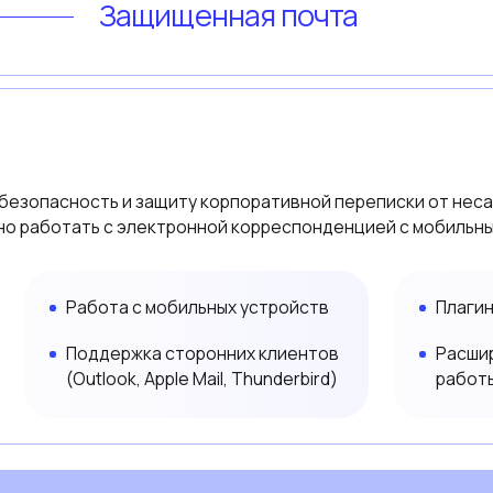
Сервер
Устанавливается на сервер (или
Обширный сп
мульти серверный кластер) на базе
протоколов 
одной из более 15 поддерживаемых
стандартов: S
ОС
XIMSS, CalDAV
02
Интеграции (API)