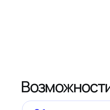
Возможности 
01
Защищенная почта
Комплекс технологий, обеспечивающих безопа
доступа, позволяет безопасно и удалённо раб
Адаптивный веб-интерфейс
Поддержка всех протоколов
(SMTP, IMAP, POP3, ActiveSync)