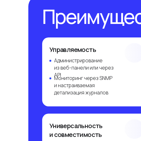
Управляемость
Администрирование
из веб-панели или через
API
Мониторинг через SNMP
и настраиваемая
детализация журналов
Универсальность
и совместимость
Поддержка более 15 OС
Платформа поддерживает
все отечественные OС,
и имеет низкие системные
требования