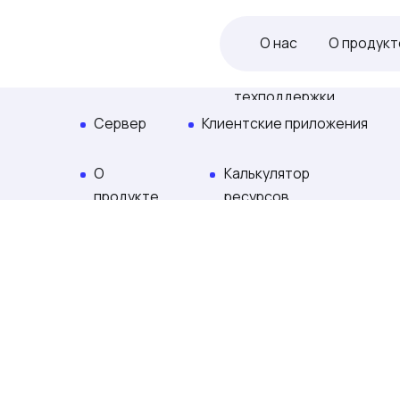
О нас
Пресс-центр
Награды
С
О нас
О продукте
К
Руководство
Cтандарты оказания
техподдержки
Сервер
Клиентские приложения
Пла
О
Калькулятор
Ка
продукте
ресурсов