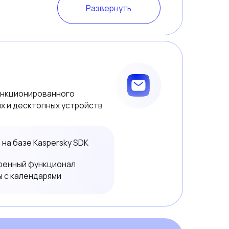
Развернуть
исок поддерживаемых
разнообразных
MTP, SIP, IMAP, XMPP, LDAP,
, WebDAV и т.д.
03
Развернуть